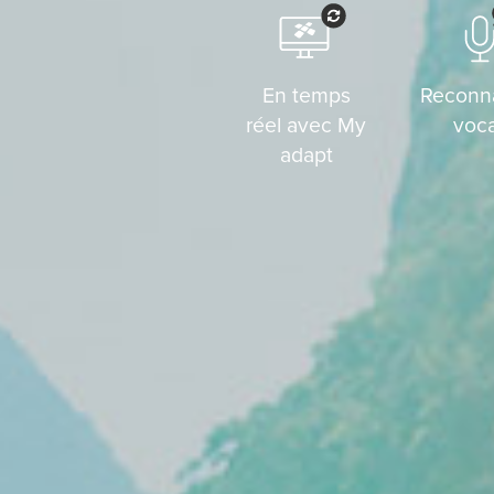
En temps
Reconn
réel avec My
voc
adapt