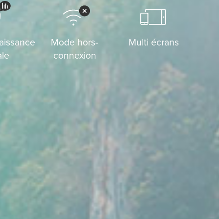
aissance
Mode hors-
Multi écrans
ale
connexion